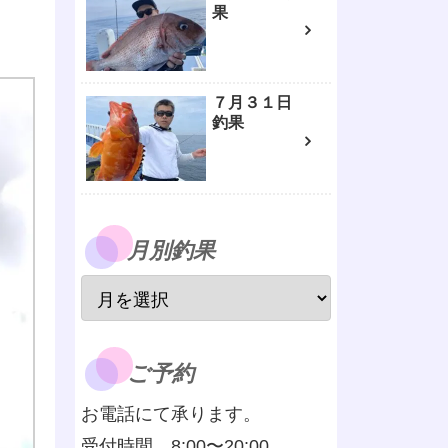
果
７月３１日
釣果
月別釣果
ご予約
お電話にて承ります。
受付時間 8:00〜20:00