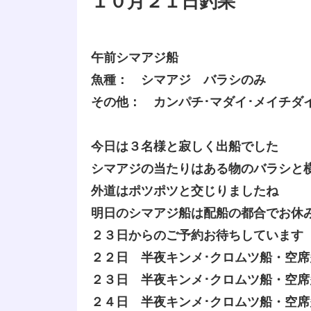
１０月２１日釣果
午前シマアジ船
魚種： シマアジ バラシのみ
その他： カンパチ･マダイ･メイチダ
今日は３名様と寂しく出船でした
シマアジの当たりはある物のバラシと
外道はポツポツと交じりましたね
明日のシマアジ船は配船の都合でお休
２３日からのご予約お待ちしています
２２日 半夜キンメ･クロムツ船・空
２３日 半夜キンメ･クロムツ船・空
２４日 半夜キンメ･クロムツ船・空