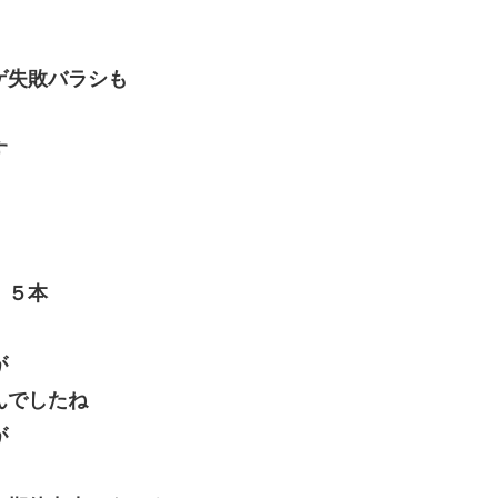
ゲ失敗バラシも
す
 ５本
が
んでしたね
が