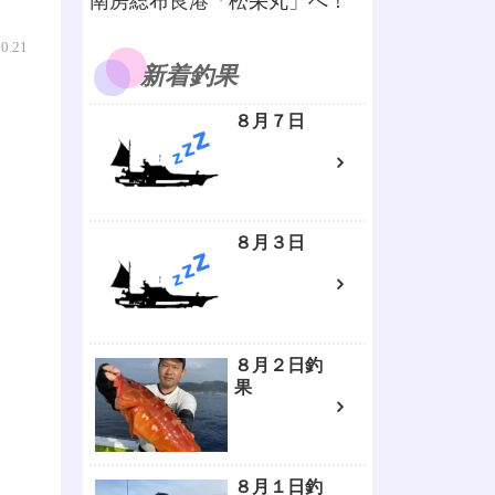
南房総布良港「松栄丸」へ！
10.21
新着釣果
８月７日
８月３日
８月２日釣
果
８月１日釣