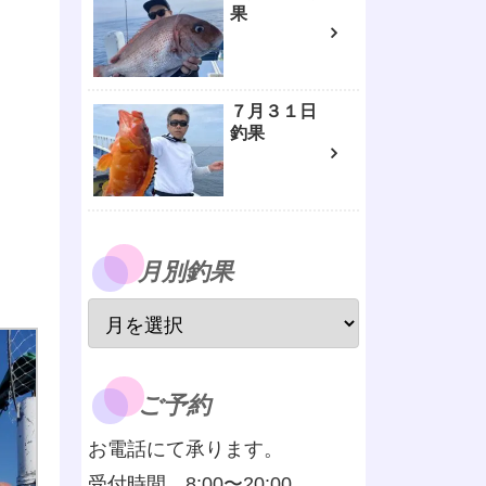
果
７月３１日
釣果
月別釣果
ご予約
お電話にて承ります。
受付時間 8:00〜20:00