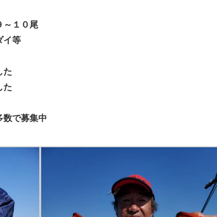
９～１０尾
ダイ等
した
した
多数で募集中