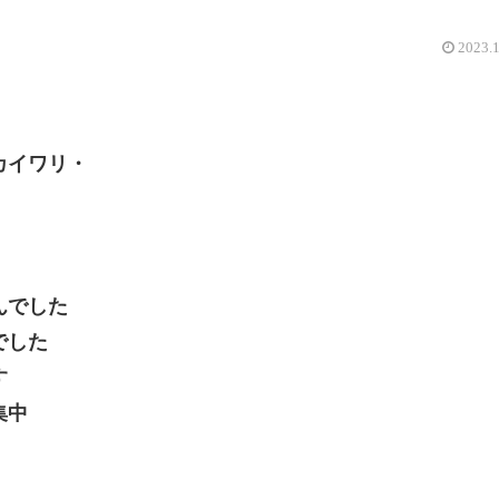
2023.
カイワリ・
んでした
でした
す
集中