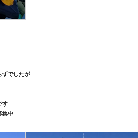
らずでしたが
です
募集中