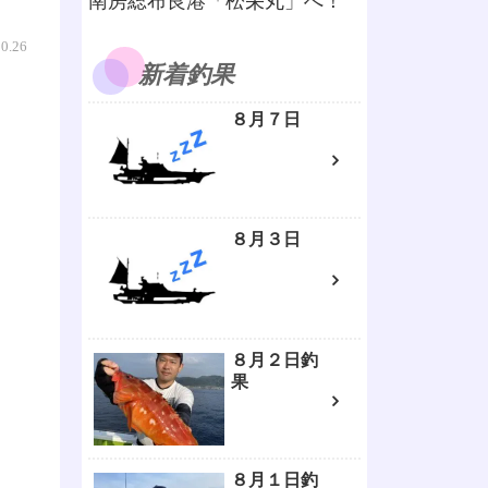
南房総布良港「松栄丸」へ！
10.26
新着釣果
８月７日
８月３日
８月２日釣
果
８月１日釣