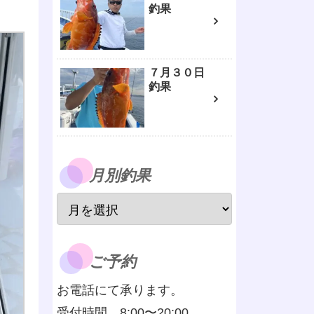
釣果
７月３０日
釣果
月別釣果
ご予約
お電話にて承ります。
受付時間 8:00〜20:00