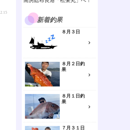
南房総布良港「松栄丸」へ！
12.15
新着釣果
８月３日
８月２日釣
果
８月１日釣
果
７月３１日