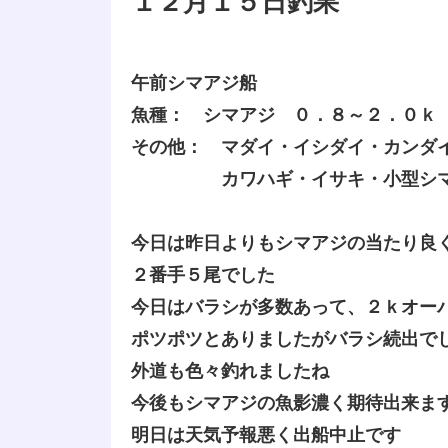
１２月１５日釣果
午前シマアジ船
魚種： シマアジ ０．８～２．０ｋ
その他： マダイ・イシダイ・カンダ
カワハギ・イサキ・小型シマ
今日は昨日よりもシマアジの当たり良
２番手５尾でした
今日はバラシが多数あって、２ｋオー
ポツポツとありましたがバラシ続出で
外道も色々釣れましたね
今後もシマアジの魚影濃く期待出来ま
明日は天気予報悪く出船中止です