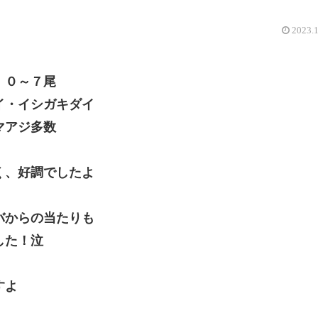
2023.
 ０～７尾
イ・イシガキダイ
アジ多数
く、好調でしたよ
バからの当たりも
した！泣
すよ