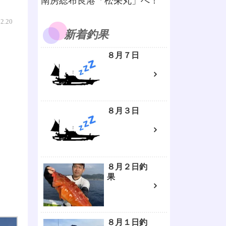
南房総布良港「松栄丸」へ！
12.20
新着釣果
８月７日
８月３日
８月２日釣
果
８月１日釣