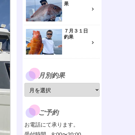
果
７月３１日
釣果
月別釣果
ご予約
お電話にて承ります。
受付時間 8:00〜20:00