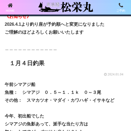
HOME
ご予約
《お知らせ》
2026.4.1より釣り座が予約順へと変更になりました
ご理解のほどよろしくお願いいたします
＿＿＿＿＿＿＿＿＿＿＿＿
１月４日釣果
2024.01.04
午前シマアジ船
魚種： シマアジ ０．５～１．１ｋ ０～３尾
その他： スマカツオ・マダイ・カワハギ・イサキなど
今年、初出船でした
シマアジの魚影あって、派手な当たり方は