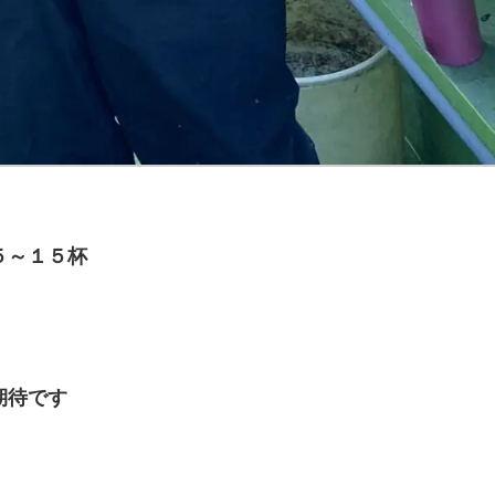
５～１５杯
期待です