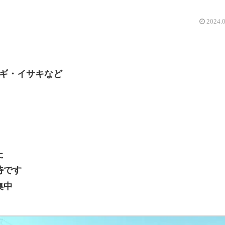
2024.
ハギ・イサキなど
た
待です
集中