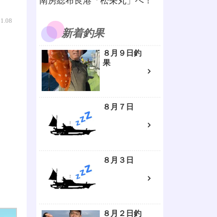
南房総布良港「松栄丸」へ！
01.08
新着釣果
８月９日釣
果
８月７日
８月３日
８月２日釣