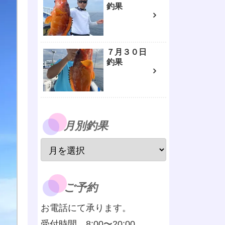
釣果
７月３０日
釣果
月別釣果
ご予約
お電話にて承ります。
受付時間 8:00〜20:00