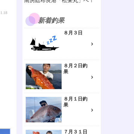
南房総布良港「松栄丸」へ！
01.18
新着釣果
８月３日
８月２日釣
果
８月１日釣
果
７月３１日