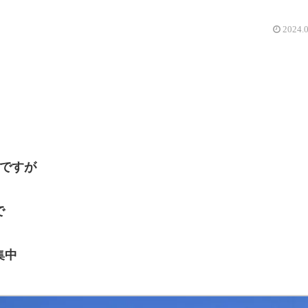
2024.
たですが
で
集中