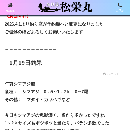
HOME
ご予約
《お知らせ》
2026.4.1より釣り座が予約順へと変更になりました
ご理解のほどよろしくお願いいたします
＿＿＿＿＿＿＿＿＿＿＿＿
1月19日釣果
2024.01.19
午前シマアジ船
魚種： シマアジ 0．5～1．7ｋ 0～7尾
その他： マダイ・カワハギなど
今日もシマアジの魚影濃く、当たり多かったですね
1～2ｋサイズもポツポツと当たり、バラシ多数でした