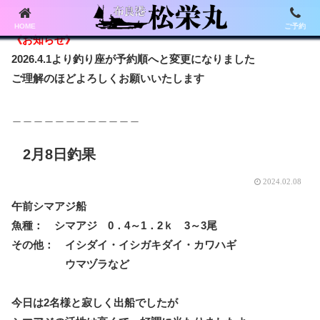
HOME
ご予約
《お知らせ》
2026.4.1より釣り座が予約順へと変更になりました
ご理解のほどよろしくお願いいたします
＿＿＿＿＿＿＿＿＿＿＿＿
2月8日釣果
2024.02.08
午前シマアジ船
魚種： シマアジ 0．4～1．2ｋ 3～3尾
その他： イシダイ・イシガキダイ・カワハギ
ウマヅラなど
今日は2名様と寂しく出船でしたが