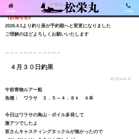
HOME
ご予約
《お知らせ》
2026.4.1より釣り座が予約順へと変更になりました
ご理解のほどよろしくお願いいたします
＿＿＿＿＿＿＿＿＿＿＿＿
４月３０日釣果
2024.04.30
午前青物ルアー船
魚種： ワラサ ３．５～４．８ｋ ４本
今日はワラサの鳥山・ボイル多発して
激アツでしたよ
皆さんキャスティングタックルが無かったので