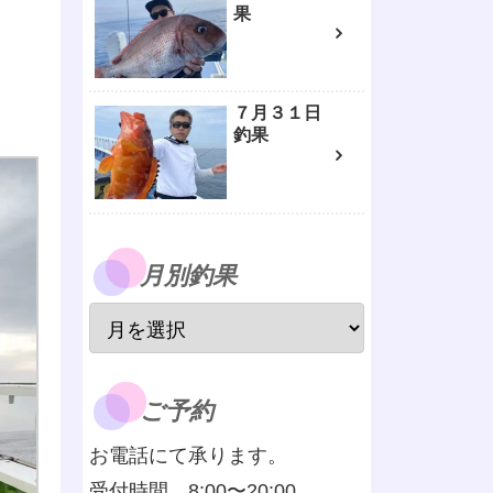
果
７月３１日
釣果
月別釣果
ご予約
お電話にて承ります。
受付時間 8:00〜20:00