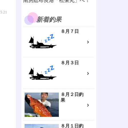
南房総布良港「松栄丸」へ！
05.21
新着釣果
８月７日
８月３日
８月２日釣
果
８月１日釣