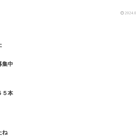
2024.
た
募集中
５５本
たね