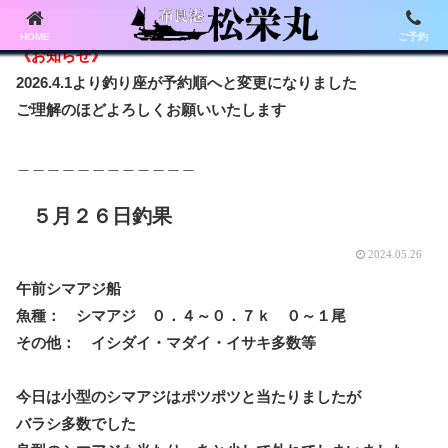
HOME
ご予約
《お知らせ》
2026.4.1より釣り座が予約順へと変更になりました
ご理解のほどよろしくお願いいたします
＿＿＿＿＿＿＿＿＿＿＿＿
５月２６日釣果
2024.05.26
午前シマアジ船
魚種： シマアジ ０．４～０．７ｋ ０～１尾
その他： イシダイ・マダイ・イサキ多数等
今日は小型のシマアジはポツポツと当たりましたが
バラシ多数でした