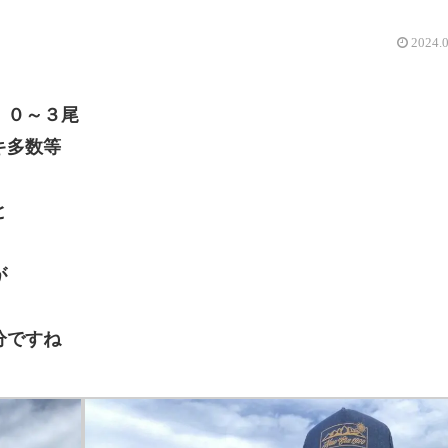
2024.
 ０～３尾
キ多数等
と
が
分ですね