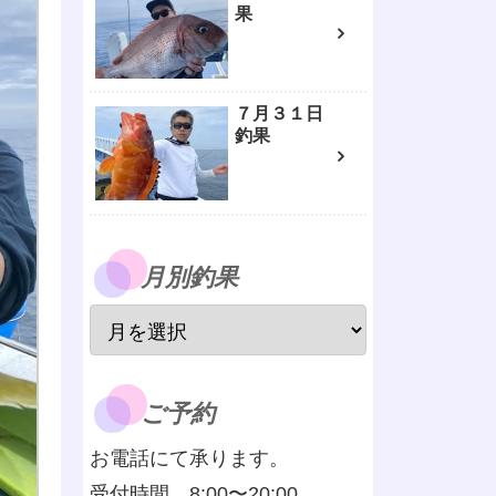
果
７月３１日
釣果
月別釣果
ご予約
お電話にて承ります。
受付時間 8:00〜20:00