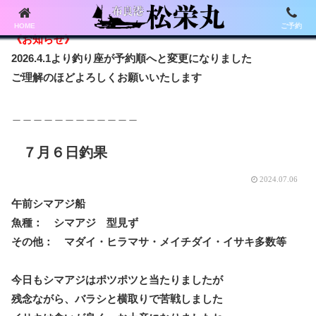
HOME
ご予約
《お知らせ》
2026.4.1より釣り座が予約順へと変更になりました
ご理解のほどよろしくお願いいたします
＿＿＿＿＿＿＿＿＿＿＿＿
７月６日釣果
2024.07.06
午前シマアジ船
魚種： シマアジ 型見ず
その他： マダイ・ヒラマサ・メイチダイ・イサキ多数等
今日もシマアジはポツポツと当たりましたが
残念ながら、バラシと横取りで苦戦しました