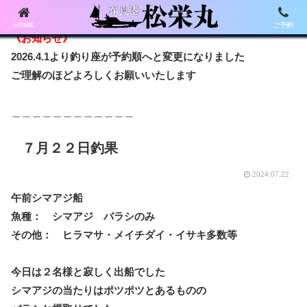
HOME
ご予約
《お知らせ》
2026.4.1より釣り座が予約順へと変更になりました
ご理解のほどよろしくお願いいたします
＿＿＿＿＿＿＿＿＿＿＿＿
７月２２日釣果
2024.07.22
午前シマアジ船
魚種： シマアジ バラシのみ
その他： ヒラマサ・メイチダイ・イサキ多数等
今日は２名様と寂しく出船でした
シマアジの当たりはポツポツとあるものの