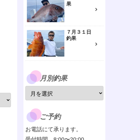
果
７月３１日
釣果
月別釣果
ご予約
お電話にて承ります。
受付時間 8:00〜20:00