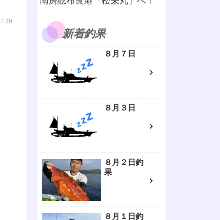
南房総布良港「松栄丸」へ！
07.26
新着釣果
８月７日
８月３日
８月２日釣
果
８月１日釣