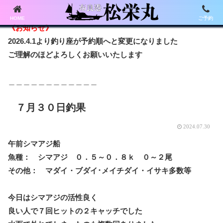
HOME
ご予約
《お知らせ》
2026.4.1より釣り座が予約順へと変更になりました
ご理解のほどよろしくお願いいたします
＿＿＿＿＿＿＿＿＿＿＿＿
７月３０日釣果
2024.07.30
午前シマアジ船
魚種： シマアジ ０．５～０．８ｋ ０～２尾
その他： マダイ・ブダイ･メイチダイ・イサキ多数等
今日はシマアジの活性良く
良い人で７回ヒットの２キャッチでした