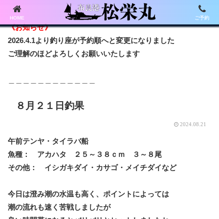
HOME
ご予約
《お知らせ》
2026.4.1より釣り座が予約順へと変更になりました
ご理解のほどよろしくお願いいたします
＿＿＿＿＿＿＿＿＿＿＿＿
８月２１日釣果
2024.08.21
午前テンヤ・タイラバ船
魚種： アカハタ ２５～３８ｃｍ ３～８尾
その他： イシガキダイ・カサゴ・メイチダイなど
今日は澄み潮の水温も高く、ポイントによっては
潮の流れも速く苦戦しましたが