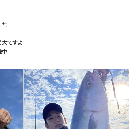
した
待大ですよ
機中