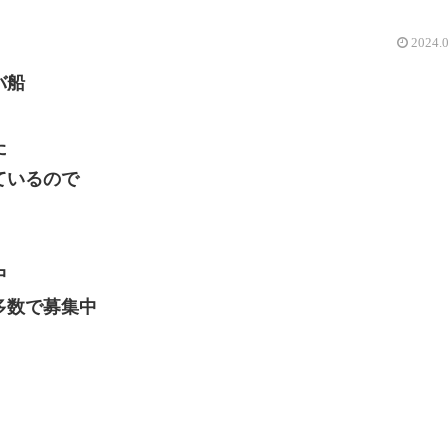
2024.
バ船
た
ているので
中
数で募集中