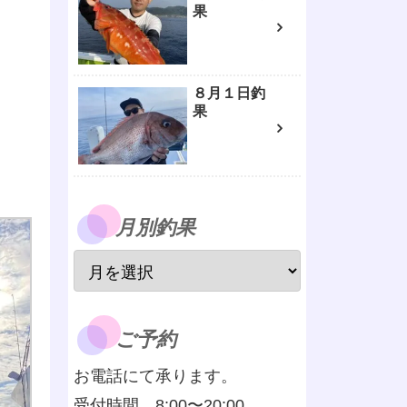
果
８月１日釣
果
月別釣果
ご予約
お電話にて承ります。
受付時間 8:00〜20:00