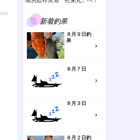
南房総布良港「松栄丸」へ！
09.04
新着釣果
８月９日釣
果
８月７日
８月３日
８月２日釣