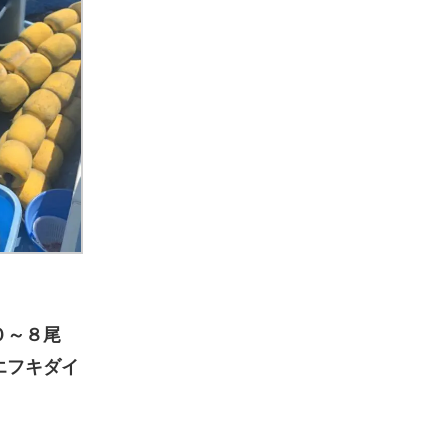
０～８尾
エフキダイ