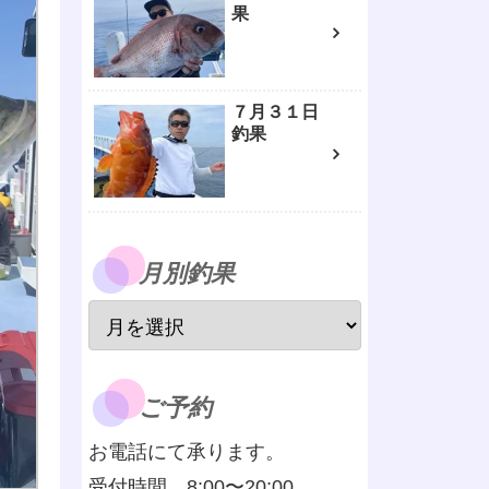
果
７月３１日
釣果
月別釣果
ご予約
お電話にて承ります。
受付時間 8:00〜20:00