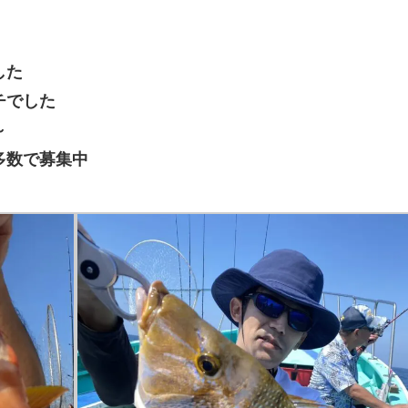
した
チでした
～
多数で募集中