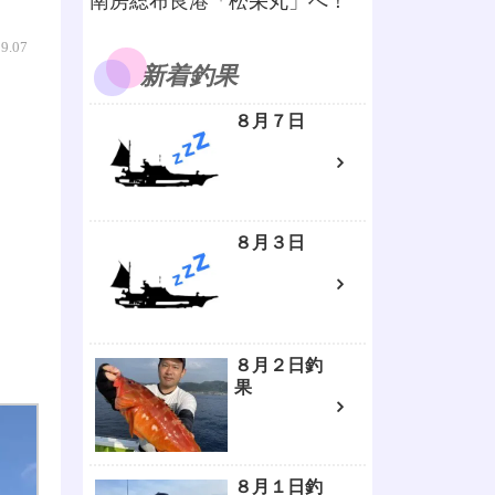
南房総布良港「松栄丸」へ！
09.07
新着釣果
８月７日
８月３日
８月２日釣
果
８月１日釣