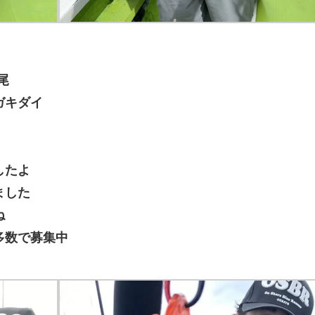
尾
ガキダイ
したよ
ました
ね
多数で募集中