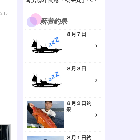
南房総布良港「松栄丸」へ！
09.16
新着釣果
８月７日
８月３日
８月２日釣
果
８月１日釣