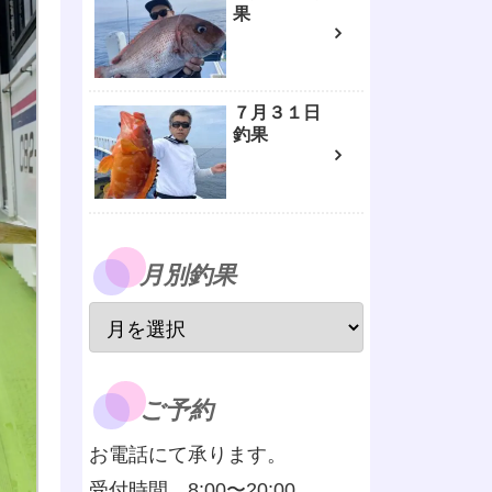
果
７月３１日
釣果
月別釣果
ご予約
お電話にて承ります。
受付時間 8:00〜20:00