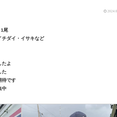
2024.
1尾
イチダイ・イサキなど
したよ
した
期待です
集中