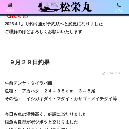
HOME
ご予約
《お知らせ》
2026.4.1より釣り座が予約順へと変更になりました
ご理解のほどよろしくお願いいたします
＿＿＿＿＿＿＿＿＿＿＿＿
９月２９日釣果
2024.09.30
午前テンヤ・タイラバ船
魚種： アカハタ ２４～３８ｃｍ ３～８尾
その他： イシガキダイ・マダイ・カサゴ・メイチダイ等
今日も魚の活性高く、好調に当たりました
根魚も良型がポツポツと交じりました