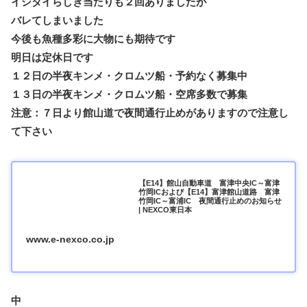
イシダイらしき当たりも２回ありましたが
バレてしまいました
今後も魚種多彩に大物にも期待です
明日は定休日です
１２日の半夜キンメ・クロムツ船・予約なく募集中
１３日の半夜キンメ・クロムツ船・空席多数で募集
注意：７日より館山道で夜間通行止めがありますので注意し
て下さい
【E14】館山自動車道 富津中央IC～富津
竹岡ICおよび【E14】富津館山道路 富津
竹岡IC～富浦IC 夜間通行止めのお知らせ
| NEXCO東日本
www.e-nexco.co.jp
中