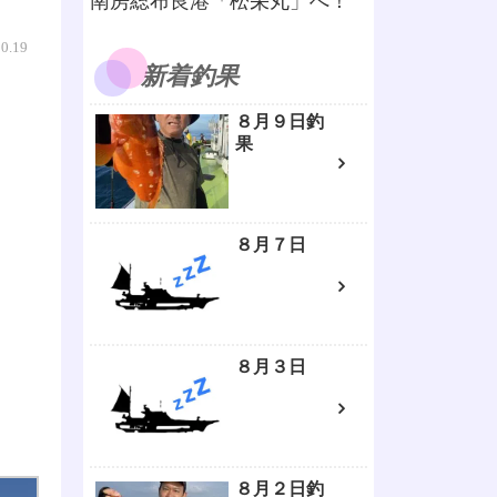
南房総布良港「松栄丸」へ！
10.19
新着釣果
８月９日釣
果
８月７日
８月３日
８月２日釣