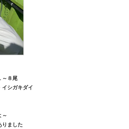
１～８尾
・イシガキダイ
よ～
ありました