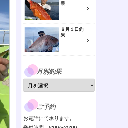
果
８月１日釣
果
月別釣果
ご予約
お電話にて承ります。
受付時間 8:00〜20:00