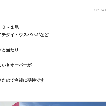
2024.
 ０～１尾
イチダイ・ウスバハギなど
ツと当たり
まいｋオーバーが
きたので今後に期待です