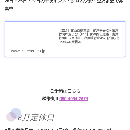
25日・26日・27日の半夜キンメ・クロムツ船・空席多数で募
集中
【E14】館山自動車道 富津中央IC～富津
竹岡ICおよび【E14】富津館山道路 富津
竹岡IC～富浦IC 夜間通行止めのお知らせ
| NEXCO東日本
www.e-nexco.co.jp
ご予約はこちら
松栄丸📱
090-4064-2678
8月定休日