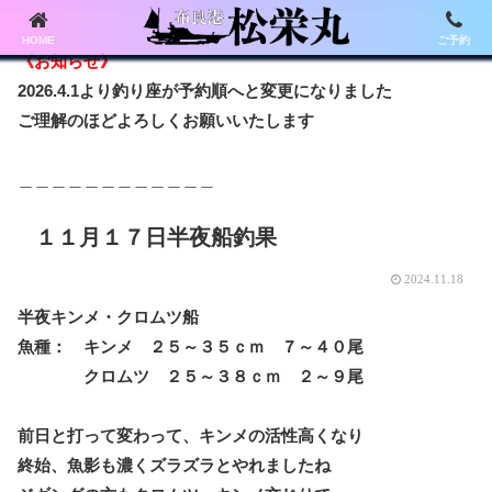
HOME
ご予約
《お知らせ》
2026.4.1より釣り座が予約順へと変更になりました
ご理解のほどよろしくお願いいたします
＿＿＿＿＿＿＿＿＿＿＿＿
１１月１７日半夜船釣果
2024.11.18
半夜キンメ・クロムツ船
魚種： キンメ ２５～３５ｃｍ ７～４０尾
クロムツ ２５～３８ｃｍ ２～９尾
前日と打って変わって、キンメの活性高くなり
終始、魚影も濃くズラズラとやれましたね