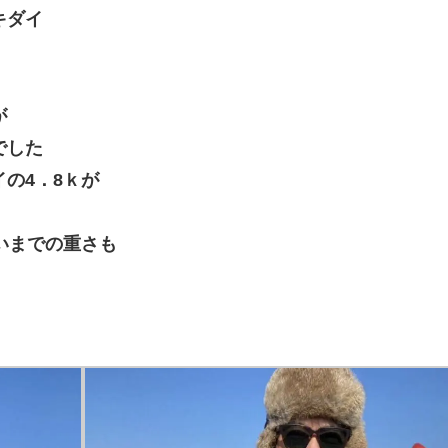
キダイ
が
でした
の4．8ｋが
いまでの重さも