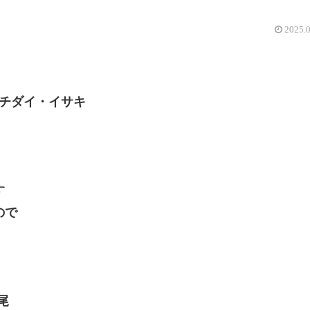
2025.
イチダイ・イサキ
す
ので
尾