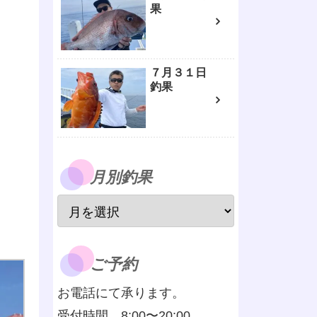
果
７月３１日
釣果
月別釣果
ご予約
お電話にて承ります。
受付時間 8:00〜20:00