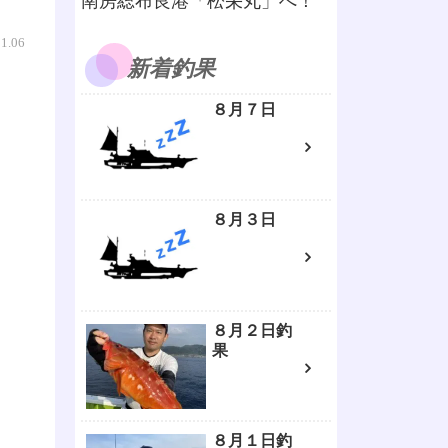
南房総布良港「松栄丸」へ！
01.06
新着釣果
８月７日
８月３日
８月２日釣
果
８月１日釣