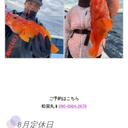
ご予約はこちら
松栄丸📱
090-4064-2678
8月定休日