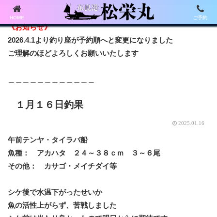
HOME
ご予約
《お知らせ》
2026.4.1より釣り座が予約順へと変更になりました
ご理解のほどよろしくお願いいたします
＿＿＿＿＿＿＿＿＿＿＿＿
１月１６日釣果
2025.01.16
午前テンヤ・タイラバ船
魚種： アカハタ ２４～３８ｃｍ ３～６尾
その他： カサゴ・メイチダイ等
シケ後で水温下がったせいか
魚の活性上がらず、苦戦しました