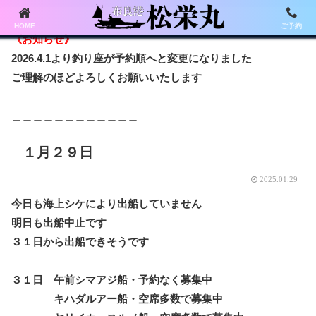
HOME
ご予約
《お知らせ》
2026.4.1より釣り座が予約順へと変更になりました
ご理解のほどよろしくお願いいたします
＿＿＿＿＿＿＿＿＿＿＿＿
１月２９日
2025.01.29
今日も海上シケにより出船していません
明日も出船中止です
３１日から出船できそうです
３１日 午前シマアジ船・予約なく募集中
キハダルアー船・空席多数で募集中