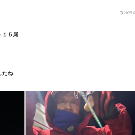
2025.
～１５尾
したね