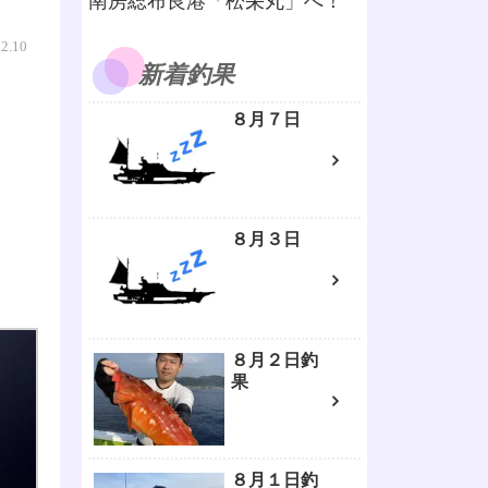
南房総布良港「松栄丸」へ！
02.10
新着釣果
８月７日
８月３日
８月２日釣
果
８月１日釣