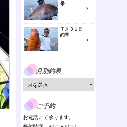
果
７月３１日
釣果
月別釣果
ご予約
お電話にて承ります。
受付時間 8:00〜20:00