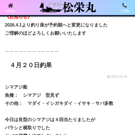
HOME
ご予約
《お知らせ》
2026.4.1より釣り座が予約順へと変更になりました
ご理解のほどよろしくお願いいたします
＿＿＿＿＿＿＿＿＿＿＿＿
４月２０日釣果
2025.04.20
シマアジ船
魚種： シマアジ 型見ず
その他： マダイ・イシガキダイ・イサキ・サバ多数
今日は良型のシマアジは４回当たりましたが
バラシと横取りでした