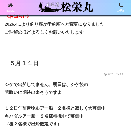
HOME
ご予約
《お知らせ》
2026.4.1より釣り座が予約順へと変更になりました
ご理解のほどよろしくお願いいたします
＿＿＿＿＿＿＿＿＿＿＿＿
５月１１日
2025.05.11
シケで出船してません、明日は、シケ後の
荒喰いに期待出来そうですよ
１２日午前青物ルアー船・２名様と寂しく大募集中
キハダルアー船・２名様待機中で募集中
（後２名様で出船確定です）