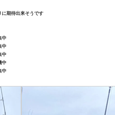
リに期待出来そうです
集中
集中
集中
機中
集中