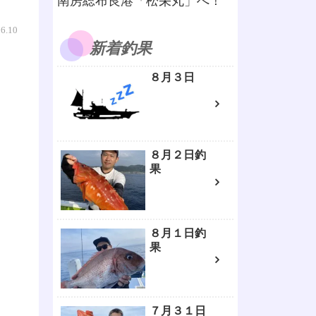
南房総布良港「松栄丸」へ！
06.10
新着釣果
８月３日
８月２日釣
果
８月１日釣
果
７月３１日