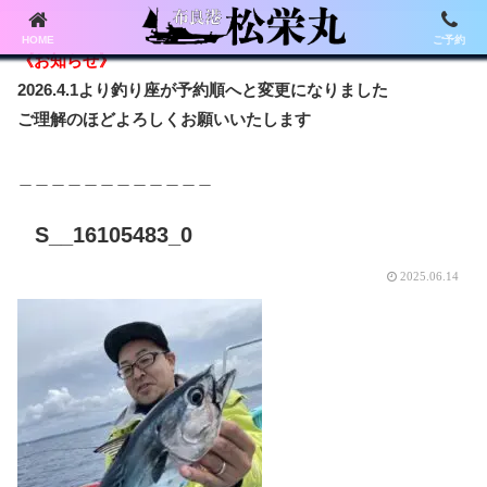
HOME
ご予約
《お知らせ》
2026.4.1より釣り座が予約順へと変更になりました
ご理解のほどよろしくお願いいたします
＿＿＿＿＿＿＿＿＿＿＿＿
S__16105483_0
2025.06.14