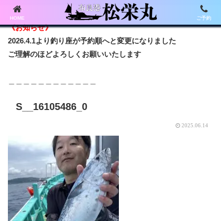
HOME
ご予約
《お知らせ》
2026.4.1より釣り座が予約順へと変更になりました
ご理解のほどよろしくお願いいたします
＿＿＿＿＿＿＿＿＿＿＿＿
S__16105486_0
2025.06.14