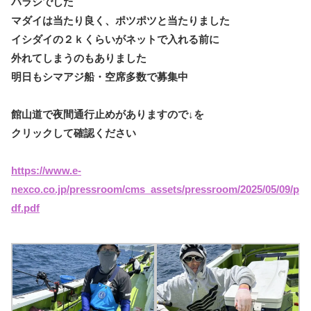
バラシでした
マダイは当たり良く、ポツポツと当たりました
イシダイの２ｋくらいがネットで入れる前に
外れてしまうのもありました
明日もシマアジ船・空席多数で募集中
館山道で夜間通行止めがありますので↓を
クリックして確認ください
https://www.e-
nexco.co.jp/pressroom/cms_assets/pressroom/2025/05/09/p
df.pdf