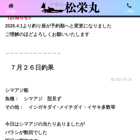
HOME
ご予約
《お知らせ》
2026.4.1より釣り座が予約順へと変更になりました
ご理解のほどよろしくお願いいたします
＿＿＿＿＿＿＿＿＿＿＿＿
７月２６日釣果
2025.07.26
シマアジ船
魚種： シマアジ 型見ず
その他： イシガキダイ･メイチダイ・イサキ多数等
今日はシマアジの当たりありましたが
バラシが数回でした