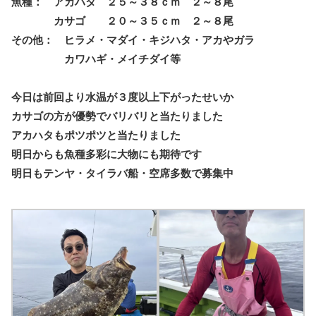
魚種： アカハタ ２５～３８ｃｍ ２～８尾
カサゴ ２０～３５ｃｍ ２～８尾
その他： ヒラメ・マダイ・キジハタ・アカやガラ
カワハギ・メイチダイ等
今日は前回より水温が３度以上下がったせいか
カサゴの方が優勢でバリバリと当たりました
アカハタもポツポツと当たりました
明日からも魚種多彩に大物にも期待です
明日もテンヤ・タイラバ船・空席多数で募集中