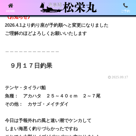
HOME
ご予約
《お知らせ》
2026.4.1より釣り座が予約順へと変更になりました
ご理解のほどよろしくお願いいたします
＿＿＿＿＿＿＿＿＿＿＿＿
９月１７日釣果
2025.09.17
テンヤ・タイラバ船
魚種： アカハタ ２５～４０ｃｍ ２～７尾
その他： カサゴ・メイチダイ
今日は予報外れの風と速い潮でケンカして
しまい海悪く釣りづらかったですね