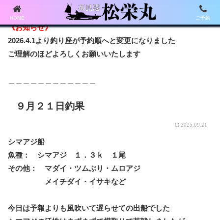
HOME
ご予約
《お知らせ》
2026.4.1より釣り座が予約順へと変更になりました
ご理解のほどよろしくお願いいたします
＿＿＿＿＿＿＿＿＿＿＿＿
９月２１日釣果
2025.09.21
シマアジ船
魚種： シマアジ １．３ｋ １尾
その他： マダイ・ツムぶり・ムロアジ
メイチダイ・イサキなど
今日は予報よりも風吹いて遅らせての出船でした