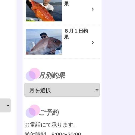
果
８月１日釣
果
月別釣果
ご予約
お電話にて承ります。
受付時間 8:00〜20:00