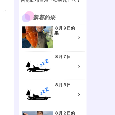
南房総布良港「松栄丸」へ！
11.06
新着釣果
８月９日釣
果
８月７日
８月３日
８月２日釣