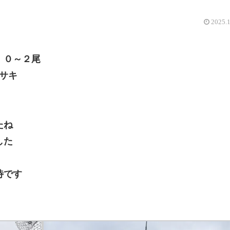
2025.
 ０～２尾
サキ
たね
した
待です