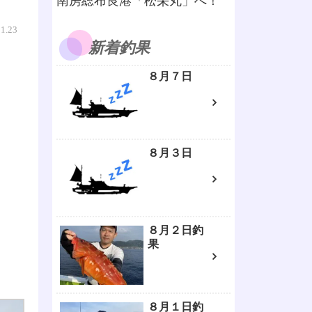
南房総布良港「松栄丸」へ！
11.23
新着釣果
８月７日
８月３日
８月２日釣
果
８月１日釣