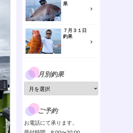
果
７月３１日
釣果
月別釣果
ご予約
お電話にて承ります。
受付時間 8:00〜20:00