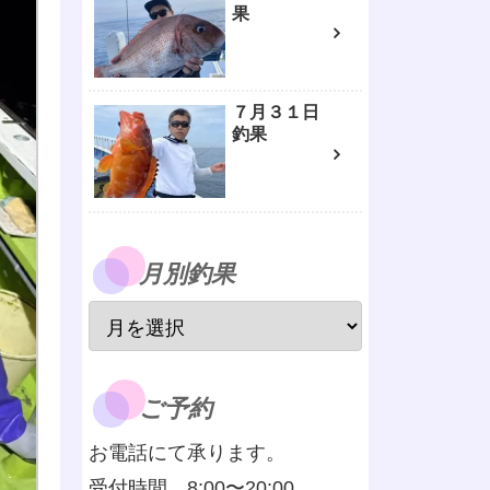
果
７月３１日
釣果
月別釣果
ご予約
お電話にて承ります。
受付時間 8:00〜20:00