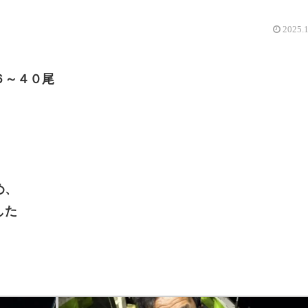
2025.
６～４０尾
め、
した