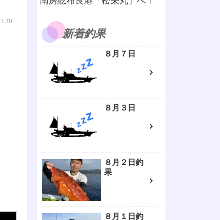
南房総布良港「松栄丸」へ！
11.30
新着釣果
８月７日
８月３日
８月２日釣
果
８月１日釣