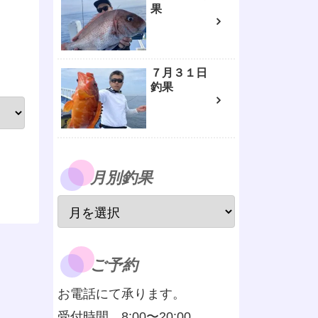
果
７月３１日
釣果
月別釣果
ご予約
お電話にて承ります。
受付時間 8:00〜20:00