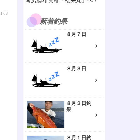
南房総布良港「松栄丸」へ！
01.08
新着釣果
８月７日
８月３日
８月２日釣
果
８月１日釣