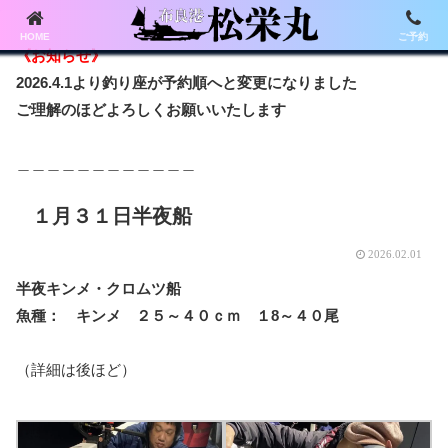
HOME
ご予約
《お知らせ》
2026.4.1より釣り座が予約順へと変更になりました
ご理解のほどよろしくお願いいたします
＿＿＿＿＿＿＿＿＿＿＿＿
１月３１日半夜船
2026.02.01
半夜キンメ・クロムツ船
魚種： キンメ ２５～４０ｃｍ １8～４０尾
（詳細は後ほど）