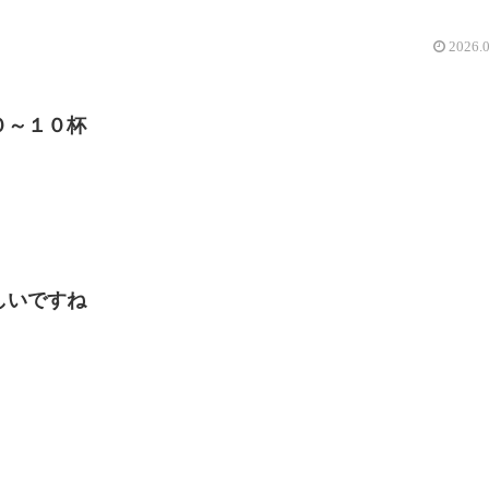
2026.
０～１０杯
しいですね