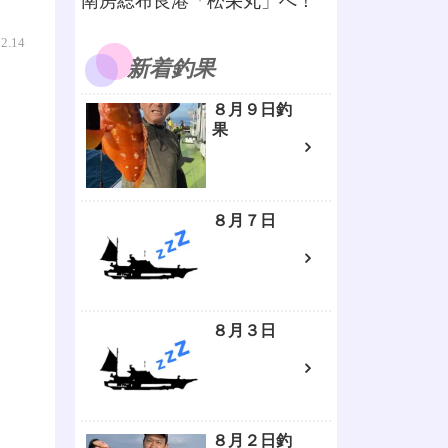
南房総布良港「松栄丸」へ！
02.14
新着釣果
８月９日釣
果
８月７日
８月３日
８月２日釣