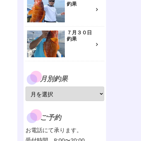
釣果
７月３０日
釣果
月別釣果
ご予約
お電話にて承ります。
受付時間 8:00〜20:00