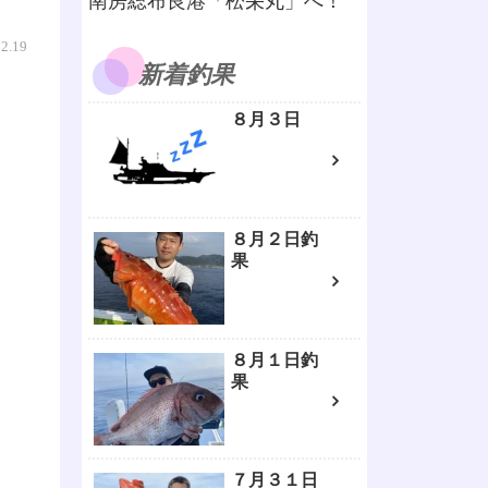
南房総布良港「松栄丸」へ！
02.19
新着釣果
８月３日
８月２日釣
果
８月１日釣
果
７月３１日