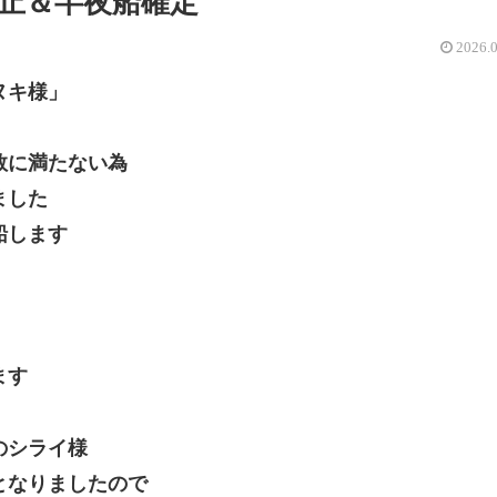
止＆半夜船確定
2026.
ヌキ様」
数に満たない為
ました
船します
ます
のシライ様
となりましたので