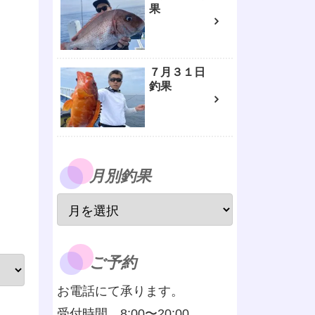
果
７月３１日
釣果
月別釣果
ご予約
お電話にて承ります。
受付時間 8:00〜20:00