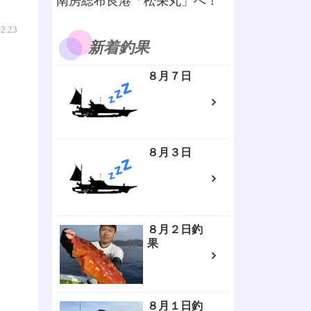
南房総布良港「松栄丸」へ！
02.23
新着釣果
８月７日
８月３日
８月２日釣
果
８月１日釣