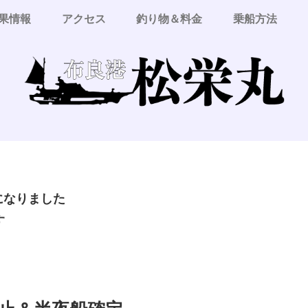
果情報
アクセス
釣り物＆料金
乗船方法
更になりました
す