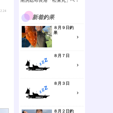
南房総布良港「松栄丸」へ！
02.24
新着釣果
８月９日釣
果
８月７日
８月３日
８月２日釣