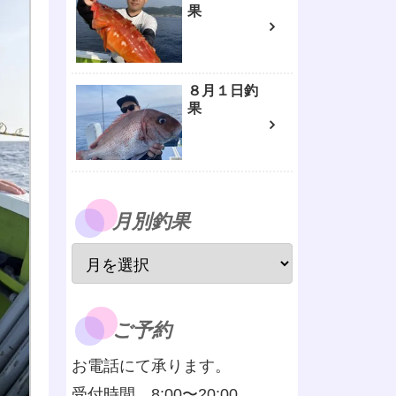
果
８月１日釣
果
月別釣果
ご予約
お電話にて承ります。
受付時間 8:00〜20:00