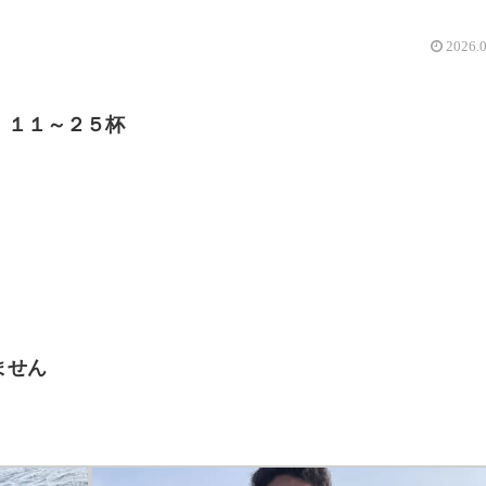
2026.
 １１～２５杯
ません