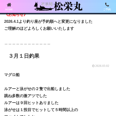
HOME
ご予約
《お知らせ》
2026.4.1より釣り座が予約順へと変更になりました
ご理解のほどよろしくお願いいたします
＿＿＿＿＿＿＿＿＿＿＿＿
３月１日釣果
2026.03.02
マグロ船
ルアーと泳がせの２隻で出船しました
跳ね多数の激アツでした
ルアーは９回ヒットありました
泳がせは１投目でヒットして５時間以上の